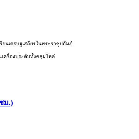
รียนเศรษฐเสถียรในพระราชูปถัมภ์
นเครื่องประดับทั้งคลุมไหล่
ซม.)